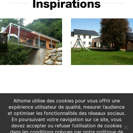
Inspirations
ion
Maison neuve 010
Maison neu
Athome utilise des cookies pour vous offrir une
expérience utilisateur de qualité, mesurer l’audience
et optimiser les fonctionnalités des réseaux sociaux.
En poursuivant votre navigation sur ce site, vous
devez accepter ou refuser l’utilisation de cookies
dans les conditions prévues par notre politique de